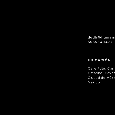
dgdh@humani
5555548477
UBICACIÓN
Calle Pdte. Car
Catarina, Coyo
Ciudad de Méxi
México