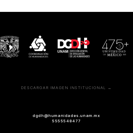
DESCARGAR IMAGEN INSTITUCIONAL →
dgdh@humanidades.unam.mx
5555548477