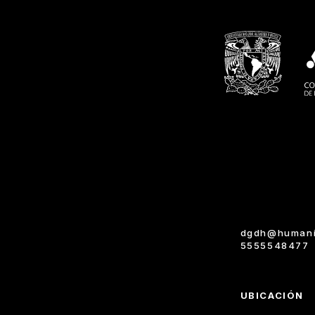
dgdh@humani
5555548477
UBICACIÓN