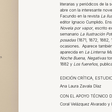
literarias y periódicos de la
abre con la interesante nove
Facundo en la revista
La Il
editor Ignacio Cumplido. Ens
Novela por vapor
, escrito 
semanario
La Ilustración Po
posadas
(1871, 1872, 1882, 
ocasiones. Aparece también
aparecida en
La Linterna M
Noche Buena, Negativas
to
1882 y
Los fuereños
, publi
EDICIÓN CRÍTICA, ESTUDI
Ana Laura Zavala Díaz
CON EL APOYO TÉCNICO 
Coral Velázquez Alvarado y