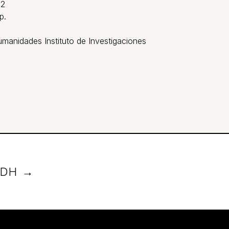
12
p.
umanidades Instituto de Investigaciones
GDH →