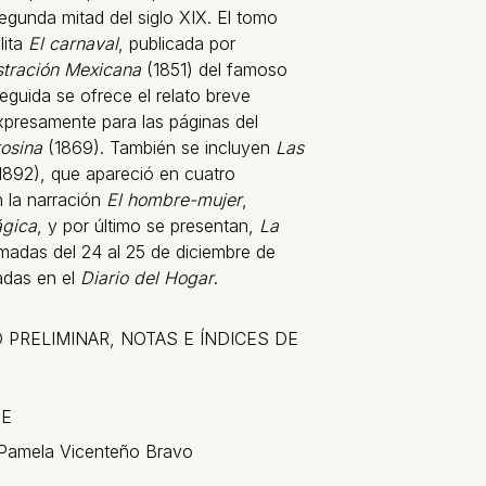
 segunda mitad del siglo XIX. El tomo
lita
El carnaval
, publicada por
ustración Mexicana
(1851) del famoso
eguida se ofrece el relato breve
expresamente para las páginas del
tosina
(1869). También se incluyen
Las
1892), que apareció en cuatro
 la narración
El hombre-mujer
,
ágica
, y por último se presentan,
La
madas del 24 al 25 de diciembre de
cadas en el
Diario del Hogar
.
O PRELIMINAR, NOTAS E ÍNDICES DE
DE
 Pamela Vicenteño Bravo