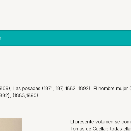
O
(1869); Las posadas (1871, 187, 1882, 1892); El hombre muje
1882]; (1883,1890)
El presente volumen se com
Tomás de Cuéllar; todas ella