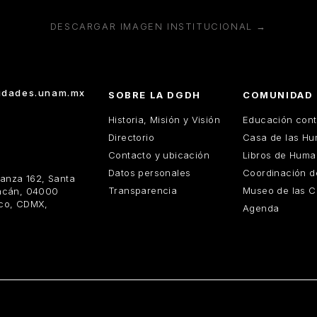
DESCARGAR IMAGEN INSTITUCIONAL →
dades.unam.mx
SOBRE LA DGDH
COMUNIDAD
Historia, Misión y Visión
Educación cont
Directorio
Casa de las H
Contacto y ubicación
Libros de Huma
Datos personales
Coordinación 
ranza 162, Santa
Transparencia
Museo de las C
acán, 04000
co, CDMX,
Agenda