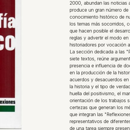
2000, abundan las noticias
produce un gran número de 
conocimiento histórico de nue
los temas más socorridos, co
que hacen posible el desarro
reglas y advertir el modo en 
historiadores por vocación a
La sección dedicada a las "P
siete textos, reúne argumen
presencia e influencia de d
en la producción de la histori
acuerdos y desacuerdos en m
la historia y el tipo de ver
huella del positivismo, el ma
orientación de los trabajos so
certezas que generan los mé
que integran las "Reflexione
representativos de diferente
de una tarea siempre presen