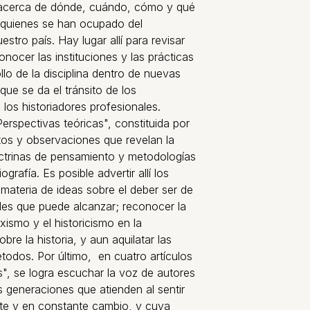
 acerca de dónde, cuándo, cómo y qué
quienes se han ocupado del
stro país. Hay lugar allí para revisar
nocer las instituciones y las prácticas
llo de la disciplina dentro de nuevas
que se da el tránsito de los
 los historiadores profesionales.
erspectivas teóricas", constituida por
tos y observaciones que revelan la
octrinas de pensamiento y metodologías
ografía. Es posible advertir allí los
ateria de ideas sobre el deber ser de
dades que puede alcanzar; reconocer la
rxismo y el historicismo en la
bre la historia, y aun aquilatar las
todos. Por último, en cuatro artículos
s", se logra escuchar la voz de autores
s generaciones que atienden al sentir
te y en constante cambio, y cuya