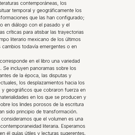
literaturas contemporáneas, los
 situar temporal y geográficamente los
sformaciones que las han configurado;
 en diálogo con el pasado y el
s críticas para atisbar las trayectorias
mpo literario mexicano de los últimos
os cambios todavía emergentes o en
corresponde en el libro una variedad
os. Se incluyen panoramas sobre los
ntes de la época, las disputas y
ectuales, los desplazamientos hacia los
cos y geográficos que cobraron fuerza en
materialidades en los que se producen y
 sobre los lindes porosos de la escritura
han sido principio de transformación.
, consideramos que el volumen es una
 contemporaneidad literaria. Esperamos
en él guías útiles y lecturas sugerentes.