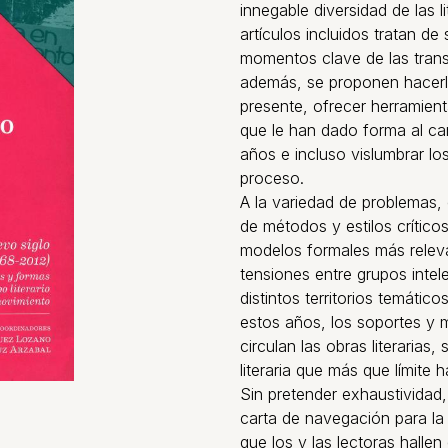
innegable diversidad de las 
artículos incluidos tratan de
momentos clave de las tran
además, se proponen hacerlo
presente, ofrecer herramienta
que le han dado forma al ca
años e incluso vislumbrar l
proceso.
A la variedad de problemas, 
de métodos y estilos crític
modelos formales más releva
tensiones entre grupos intel
distintos territorios temáti
estos años, los soportes y 
circulan las obras literarias,
literaria que más que límite 
Sin pretender exhaustividad
carta de navegación para la
que los y las lectoras hallen 