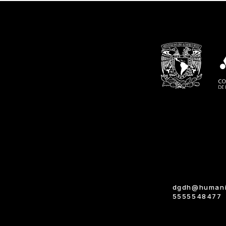
dgdh@humani
5555548477