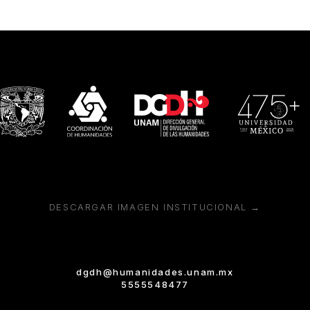
DESCARGAR IMAGEN INSTITUCIONAL →
dgdh@humanidades.unam.mx
5555548477